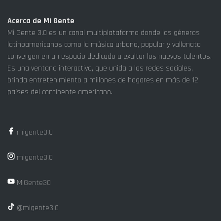
Acerca de Mi Gente
Mi Gente 3.0 es un canal multiplataforma donde los géneros
latinoamericanos como la música urbana, popular y vallenato
convergen en un espacio dedicado a exaltar los nuevos talentos.
Es una ventana interactiva, que unida a las redes sociales,
brinda entretenimiento a millones de hogares en más de 12
países del continente americano.
migente3.0
migente3.0
MiGente30
@migente3.0